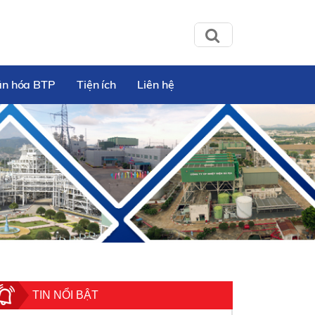
ăn hóa BTP
Tiện ích
Liên hệ
TIN NỔI BẬT