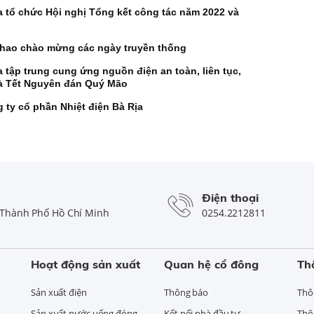
a tổ chức Hội nghị Tổng kết công tác năm 2022 và
 thao chào mừng các ngày truyền thống
 tập trung cung ứng nguồn điện an toàn, liên tục,
 và Tết Nguyên đán Quý Mão
 ty cổ phần Nhiệt điện Bà Rịa
Điện thoại
Thành Phố Hồ Chí Minh
0254.2212811
Hoạt động sản xuất
Quan hệ cổ đông
Th
Sản xuất điện
Thông báo
Thô
Sản xuất nước uống đóng
Kết nối nhà đầu tư
Thô