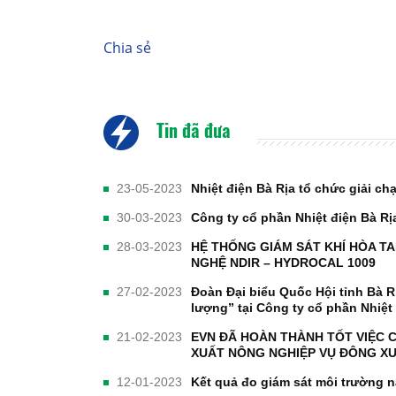
Chia sẻ
Tin đã đưa
23-05-2023
Nhiệt điện Bà Rịa tổ chức giải 
30-03-2023
Công ty cổ phần Nhiệt điện Bà Rị
28-03-2023
HỆ THỐNG GIÁM SÁT KHÍ HÒA T
NGHỆ NDIR – HYDROCAL 1009
27-02-2023
Đoàn Đại biểu Quốc Hội tỉnh Bà Rị
lượng” tại Công ty cổ phần Nhiệt
21-02-2023
EVN ĐÃ HOÀN THÀNH TỐT VIỆC 
XUẤT NÔNG NGHIỆP VỤ ĐÔNG XU
12-01-2023
Kết quả đo giám sát môi trường 