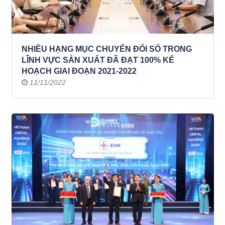
NHIỀU HẠNG MỤC CHUYỂN ĐỔI SỐ TRONG
LĨNH VỰC SẢN XUẤT ĐÃ ĐẠT 100% KẾ
HOẠCH GIAI ĐOẠN 2021-2022
11/11/2022