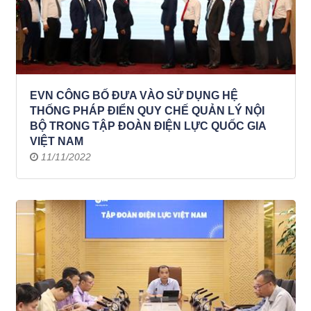
EVN CÔNG BỐ ĐƯA VÀO SỬ DỤNG HỆ
THỐNG PHÁP ĐIỂN QUY CHẾ QUẢN LÝ NỘI
BỘ TRONG TẬP ĐOÀN ĐIỆN LỰC QUỐC GIA
VIỆT NAM
11/11/2022