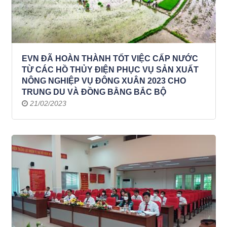
EVN ĐÃ HOÀN THÀNH TỐT VIỆC CẤP NƯỚC
TỪ CÁC HỒ THỦY ĐIỆN PHỤC VỤ SẢN XUẤT
NÔNG NGHIỆP VỤ ĐÔNG XUÂN 2023 CHO
TRUNG DU VÀ ĐỒNG BẰNG BẮC BỘ
21/02/2023