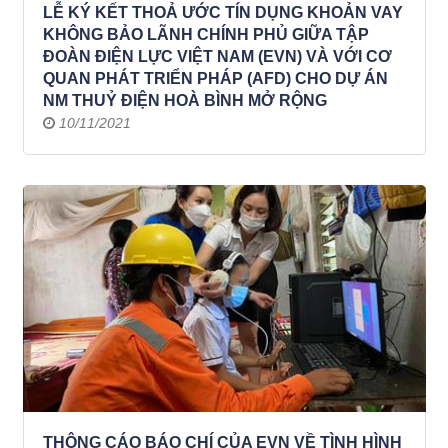
LỄ KÝ KẾT THOẢ ƯỚC TÍN DỤNG KHOẢN VAY
KHÔNG BẢO LÃNH CHÍNH PHỦ GIỮA TẬP
ĐOÀN ĐIỆN LỰC VIỆT NAM (EVN) VÀ VỚI CƠ
QUAN PHÁT TRIỂN PHÁP (AFD) CHO DỰ ÁN
NM THUỶ ĐIỆN HOÀ BÌNH MỞ RỘNG
10/11/2021
THÔNG CÁO BÁO CHÍ CỦA EVN VỀ TÌNH HÌNH