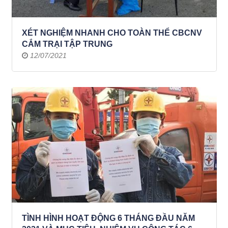
XÉT NGHIỆM NHANH CHO TOÀN THỂ CBCNV
CẮM TRẠI TẬP TRUNG
12/07/2021
TÌNH HÌNH HOẠT ĐỘNG 6 THÁNG ĐẦU NĂM