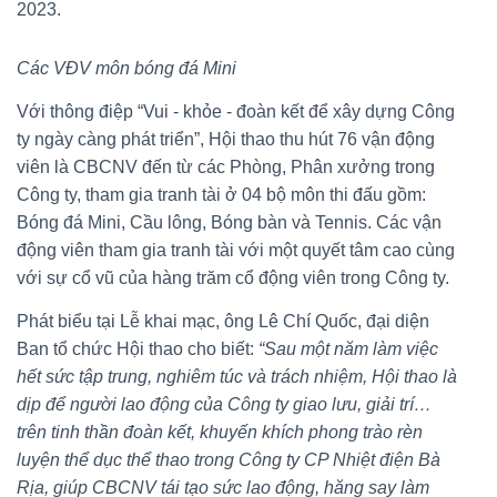
2023.
Các VĐV môn bóng đá Mini
Với thông điệp “Vui - khỏe - đoàn kết để xây dựng Công
ty ngày càng phát triển”, Hội thao thu hút 76 vận động
viên là CBCNV đến từ các Phòng, Phân xưởng trong
Công ty, tham gia tranh tài ở 04 bộ môn thi đấu gồm:
Bóng đá Mini, Cầu lông, Bóng bàn và Tennis. Các vận
động viên tham gia tranh tài với một quyết tâm cao cùng
với sự cổ vũ của hàng trăm cổ động viên trong Công ty.
Phát biểu tại Lễ khai mạc, ông Lê Chí Quốc, đại diện
Ban tổ chức Hội thao cho biết:
“Sau một năm làm việc
hết sức tập trung, nghiêm túc và trách nhiệm, Hội thao là
dịp để người lao động của Công ty giao lưu, giải trí…
trên tinh thần đoàn kết, khuyến khích phong trào rèn
luyện thể dục thể thao trong Công ty CP Nhiệt điện Bà
Rịa, giúp CBCNV tái tạo sức lao động, hăng say làm