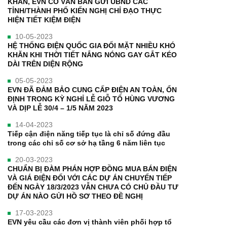
KHĂN, EVN CÓ VĂN BẢN GỬI UBND CÁC
TỈNH/THÀNH PHỐ KIẾN NGHỊ CHỈ ĐẠO THỰC
HIỆN TIẾT KIỆM ĐIỆN
10-05-2023
HỆ THỐNG ĐIỆN QUỐC GIA ĐỐI MẶT NHIỀU KHÓ
KHĂN KHI THỜI TIẾT NẮNG NÓNG GAY GẮT KÉO
DÀI TRÊN DIỆN RỘNG
05-05-2023
EVN ĐÃ ĐẢM BẢO CUNG CẤP ĐIỆN AN TOÀN, ỔN
ĐỊNH TRONG KỲ NGHỈ LỄ GIỖ TỔ HÙNG VƯƠNG
VÀ DỊP LỄ 30/4 – 1/5 NĂM 2023
14-04-2023
Tiếp cận điện năng tiếp tục là chỉ số đứng đầu
trong các chỉ số cơ sở hạ tầng 6 năm liên tục
20-03-2023
CHUẨN BỊ ĐÀM PHÁN HỢP ĐỒNG MUA BÁN ĐIỆN
VÀ GIÁ ĐIỆN ĐỐI VỚI CÁC DỰ ÁN CHUYỂN TIẾP
ĐẾN NGÀY 18/3/2023 VẪN CHƯA CÓ CHỦ ĐẦU TƯ
DỰ ÁN NÀO GỬI HỒ SƠ THEO ĐỀ NGHỊ
17-03-2023
EVN yêu cầu các đơn vị thành viên phối hợp tổ