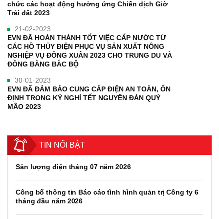
chức các hoạt động hưởng ứng Chiến dịch Giờ
Trái đất 2023
21-02-2023
EVN ĐÃ HOÀN THÀNH TỐT VIỆC CẤP NƯỚC TỪ
CÁC HỒ THỦY ĐIỆN PHỤC VỤ SẢN XUẤT NÔNG
NGHIỆP VỤ ĐÔNG XUÂN 2023 CHO TRUNG DU VÀ
ĐỒNG BẰNG BẮC BỘ
30-01-2023
EVN ĐÃ ĐẢM BẢO CUNG CẤP ĐIỆN AN TOÀN, ỔN
ĐỊNH TRONG KỲ NGHỈ TẾT NGUYÊN ĐÁN QUÝ
MÃO 2023
TIN NỔI BẬT
Sản lượng điện tháng 07 năm 2026
Công bố thông tin Báo cáo tình hình quản trị Công ty 6
tháng đầu năm 2026