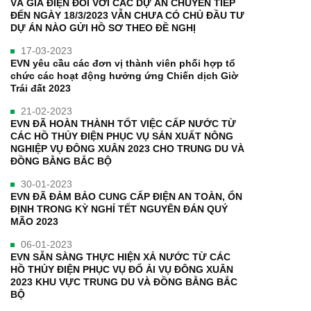
VÀ GIÁ ĐIỆN ĐỐI VỚI CÁC DỰ ÁN CHUYỂN TIẾP
ĐẾN NGÀY 18/3/2023 VẪN CHƯA CÓ CHỦ ĐẦU TƯ
DỰ ÁN NÀO GỬI HỒ SƠ THEO ĐỀ NGHỊ
17-03-2023
EVN yêu cầu các đơn vị thành viên phối hợp tổ
chức các hoạt động hưởng ứng Chiến dịch Giờ
Trái đất 2023
21-02-2023
EVN ĐÃ HOÀN THÀNH TỐT VIỆC CẤP NƯỚC TỪ
CÁC HỒ THỦY ĐIỆN PHỤC VỤ SẢN XUẤT NÔNG
NGHIỆP VỤ ĐÔNG XUÂN 2023 CHO TRUNG DU VÀ
ĐỒNG BẰNG BẮC BỘ
30-01-2023
EVN ĐÃ ĐẢM BẢO CUNG CẤP ĐIỆN AN TOÀN, ỔN
ĐỊNH TRONG KỲ NGHỈ TẾT NGUYÊN ĐÁN QUÝ
MÃO 2023
06-01-2023
EVN SẴN SÀNG THỰC HIỆN XẢ NƯỚC TỪ CÁC
HỒ THỦY ĐIỆN PHỤC VỤ ĐỔ ẢI VỤ ĐÔNG XUÂN
2023 KHU VỰC TRUNG DU VÀ ĐỒNG BẰNG BẮC
BỘ