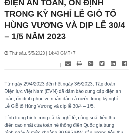
ĐIỆN AN TOÀN, ỔN ĐỊNH
TRONG KỲ NGHỈ LỄ GIỖ TỔ
HÙNG VƯƠNG VÀ DỊP LỄ 30/4
– 1/5 NĂM 2023
Thứ sáu, 5/5/2023 | 14:40 GMT+7
|
Từ ngày 29/4/2023 đến hết ngày 3/5/2023, Tập đoàn
Điện lực Việt Nam (EVN) đã đảm bảo cung cấp điện an
toàn, ổn định phục vụ nhân dân cả nước trong kỳ nghỉ
Lễ Giỗ tổ Hùng Vương và dịp lễ 30/4 – 1/5.
Tính trung bình trong cả kỳ nghỉ lễ, công suất tiêu thụ
điện cao nhất của toàn hệ thống điện Quốc gia trung
bình ngày ở mức khoảng 30.985 MW, sản lượng tiêu thụ