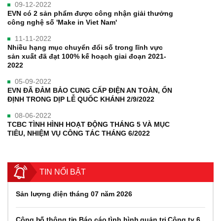
09-12-2022
EVN có 2 sản phẩm được công nhận giải thưởng
công nghệ số 'Make in Viet Nam'
11-11-2022
Nhiều hạng mục chuyển đổi số trong lĩnh vực
sản xuất đã đạt 100% kế hoạch giai đoạn 2021-
2022
05-09-2022
EVN ĐÃ ĐẢM BẢO CUNG CẤP ĐIỆN AN TOÀN, ỔN
ĐỊNH TRONG DỊP LỄ QUỐC KHÁNH 2/9/2022
08-06-2022
TCBC TÌNH HÌNH HOẠT ĐỘNG THÁNG 5 VÀ MỤC
TIÊU, NHIỆM VỤ CÔNG TÁC THÁNG 6/2022
TIN NỔI BẬT
Sản lượng điện tháng 07 năm 2026
Công bố thông tin Báo cáo tình hình quản trị Công ty 6