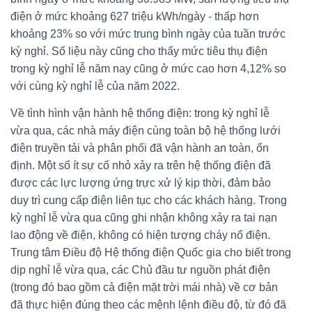
điện ở mức khoảng 627 triệu kWh/ngày - thấp hơn
khoảng 23% so với mức trung bình ngày của tuần trước
kỳ nghỉ. Số liệu này cũng cho thấy mức tiêu thụ điện
trong kỳ nghỉ lễ năm nay cũng ở mức cao hơn 4,12% so
với cùng kỳ nghỉ lễ của năm 2022.
Về tình hình vận hành hệ thống điện: trong kỳ nghỉ lễ
vừa qua, các nhà máy điện cùng toàn bộ hệ thống lưới
điện truyền tải và phân phối đã vận hành an toàn, ổn
định. Một số ít sự cố nhỏ xảy ra trên hệ thống điện đã
được các lực lượng ứng trực xử lý kịp thời, đảm bảo
duy trì cung cấp điện liên tục cho các khách hàng. Trong
kỳ nghỉ lễ vừa qua cũng ghi nhận không xảy ra tai nạn
lao động về điện, không có hiện tượng cháy nổ điện.
Trung tâm Điều độ Hệ thống điện Quốc gia cho biết trong
dịp nghỉ lễ vừa qua, các Chủ đầu tư nguồn phát điện
(trong đó bao gồm cả điện mặt trời mái nhà) về cơ bản
đã thực hiện đúng theo các mệnh lệnh điều độ, từ đó đã