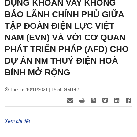
DỤNG KHOẢN VAY KHÔNG
BẢO LÃNH CHÍNH PHỦ GIỮA
TẬP ĐOÀN ĐIỆN LỰC VIỆT
NAM (EVN) VÀ VỚI CƠ QUAN
PHÁT TRIỂN PHÁP (AFD) CHO
DỰ ÁN NM THUỶ ĐIỆN HOÀ
BÌNH MỞ RỘNG
Thứ tư, 10/11/2021 | 15:50 GMT+7
|
Xem chi tiết