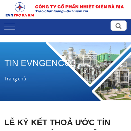
TIN EVNGENCO3
Trang chủ
LỄ KÝ KẾT THOẢ ƯỚC TÍN