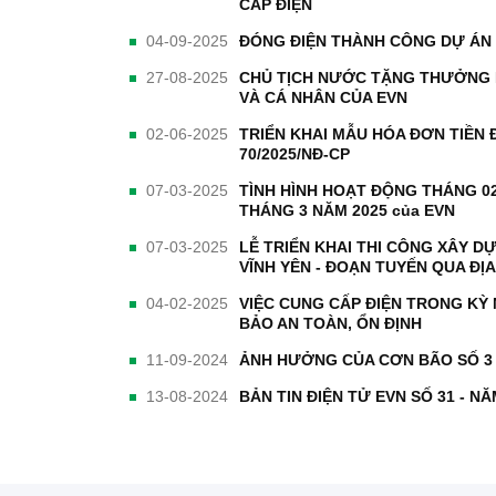
CẤP ĐIỆN
04-09-2025
ĐÓNG ĐIỆN THÀNH CÔNG DỰ ÁN 
27-08-2025
CHỦ TỊCH NƯỚC TẶNG THƯỞ
VÀ CÁ NHÂN CỦA EVN
02-06-2025
TRIỂN KHAI MẪU HÓA ĐƠN TIỀN Đ
70/2025/NĐ-CP
07-03-2025
TÌNH HÌNH HOẠT ĐỘNG THÁNG 02
THÁNG 3 NĂM 2025 của EVN
07-03-2025
LỄ TRIỂN KHAI THI CÔNG XÂY D
VĨNH YÊN - ĐOẠN TUYẾN QUA ĐỊ
04-02-2025
VIỆC CUNG CẤP ĐIỆN TRONG KỲ
BẢO AN TOÀN, ỔN ĐỊNH
11-09-2024
ẢNH HƯỞNG CỦA CƠN BÃO SỐ 3 
13-08-2024
BẢN TIN ĐIỆN TỬ EVN SỐ 31 - N