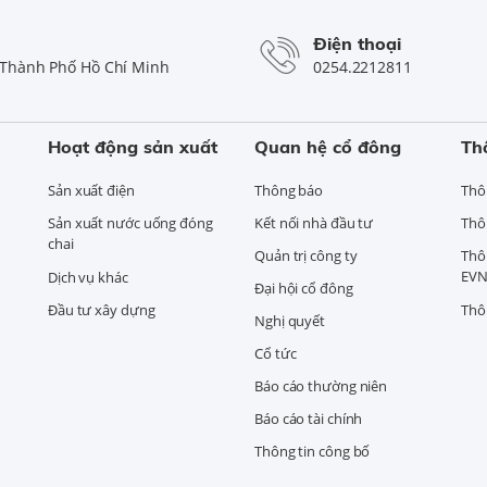
Điện thoại
Thành Phố Hồ Chí Minh
0254.2212811
Hoạt động sản xuất
Quan hệ cổ đông
Th
Sản xuất điện
Thông báo
Thô
Sản xuất nước uống đóng
Kết nối nhà đầu tư
Thô
chai
Quản trị công ty
Thô
EVN
Dịch vụ khác
Đại hội cổ đông
Đầu tư xây dựng
Thô
Nghị quyết
Cổ tức
Báo cáo thường niên
Báo cáo tài chính
Thông tin công bố