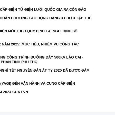
CẤP ĐIỆN TỪ ĐIỆN LƯỚI QUỐC GIA RA CÔN ĐẢO
NG HUÂN CHƯƠNG LAO ĐỘNG HẠNG 3 CHO 3 TẬP THỂ
IỆN MỚI THEO QUY ĐỊNH TẠI NGHỊ ĐỊNH SỐ
 NĂM 2025; MỤC TIÊU, NHIỆM VỤ CÔNG TÁC
ỰNG CÔNG TRÌNH ĐƯỜNG DÂY 500KV LÀO CAI -
A PHẬN TỈNH PHÚ THỌ
 NGHỈ TẾT NGUYÊN ĐÁN ẤT TỴ 2025 ĐÃ ĐƯỢC ĐẢM
(YAGI) ĐẾN VẬN HÀNH VÀ CUNG CẤP ĐIỆN
ĂM 2024 CỦA EVN