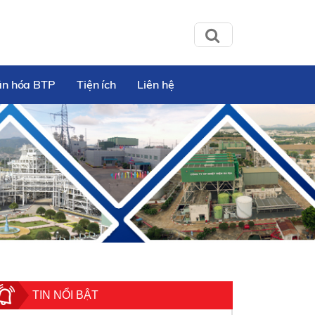
ăn hóa BTP
Tiện ích
Liên hệ
TIN NỔI BẬT