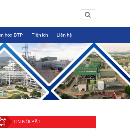
ăn hóa BTP
Tiện ích
Liên hệ
TIN NỔI BẬT