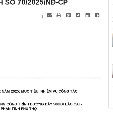
H SỐ 70/2025/NĐ-CP
|
 NĂM 2025; MỤC TIÊU, NHIỆM VỤ CÔNG TÁC
ỰNG CÔNG TRÌNH ĐƯỜNG DÂY 500KV LÀO CAI -
A PHẬN TỈNH PHÚ THỌ