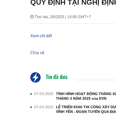
QUY ĐỊNH TẠI NGHỊ ĐỊN
Thứ hai, 2/6/2025 | 14:06 GMT+7
Xem chi tiết
Chia sẻ
Tin đã đưa
07-03-2025
TÌNH HÌNH HOẠT ĐỘNG THÁNG 02
THÁNG 3 NĂM 2025 của EVN
07-03-2025
LỄ TRIỂN KHAI THI CÔNG XÂY D
VĨNH YÊN - ĐOẠN TUYẾN QUA ĐỊ