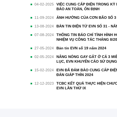
04-02-2025
VIỆC CUNG CẤP ĐIỆN TRONG KỲ
BẢO AN TOÀN, ỔN ĐỊNH
11-09-2024
ẢNH HƯỞNG CỦA CƠN BÃO SỐ 3 
13-08-2024
BẢN TIN ĐIỆN TỬ EVN SỐ 31 - N
07-08-2024
THÔNG TIN BÁO CHÍ TÌNH HÌNH 
NHIỆM VỤ CÔNG TÁC THÁNG 8/2
27-05-2024
Bản tin EVN số 19 năm 2024
02-05-2024
NẮNG NÓNG GAY GẮT Ở CẢ 3 MI
LỤC, EVN KHUYẾN CÁO SỬ DỤNG 
15-02-2024
EVN ĐÃ ĐẢM BẢO CUNG CẤP ĐIỆ
ĐÁN GIÁP THÌN 2024
12-12-2023
TCBC KẾT QUẢ THỰC HIỆN CHƯƠ
EVN LẦN THỨ IX