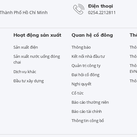
Điện thoại
Thành Phố Hồ Chí Minh
0254.2212811
Hoạt động sản xuất
Quan hệ cổ đông
Th
Sản xuất điện
Thông báo
Thô
Sản xuất nước uống đóng
Kết nối nhà đầu tư
Thô
chai
Quản trị công ty
Thô
EVN
Dịch vụ khác
Đại hội cổ đông
Đầu tư xây dựng
Thô
Nghị quyết
Cổ tức
Báo cáo thường niên
Báo cáo tài chính
Thông tin công bố