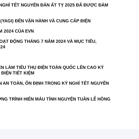
 NGHỈ TẾT NGUYÊN ĐÁN ẤT TỴ 2025 ĐÃ ĐƯỢC ĐẢM
(YAGI) ĐẾN VẬN HÀNH VÀ CUNG CẤP ĐIỆN
ĂM 2024 CỦA EVN
HOẠT ĐỘNG THÁNG 7 NĂM 2024 VÀ MỤC TIÊU,
024
ỀN LÀM TIÊU THỤ ĐIỆN TOÀN QUỐC LÊN CAO KỶ
ĐIỆN TIẾT KIỆM
N AN TOÀN, ỔN ĐỊNH TRONG KỲ NGHỈ TẾT NGUYÊN
NG TRÌNH HIẾN MÁU TÌNH NGUYỆN TUẦN LỄ HỒNG