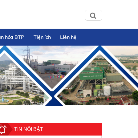
ăn hóa BTP
Tiện ích
Liên hệ
TIN NỔI BẬT