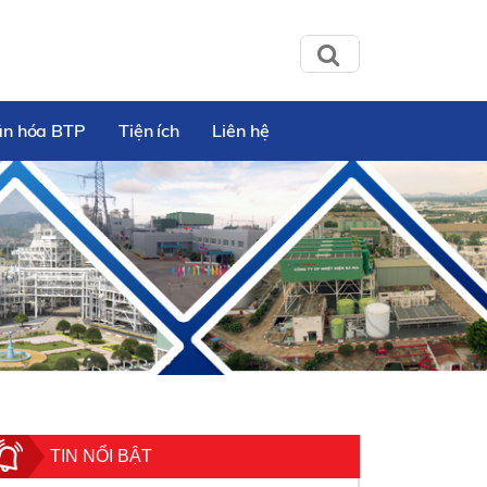
ăn hóa BTP
Tiện ích
Liên hệ
TIN NỔI BẬT