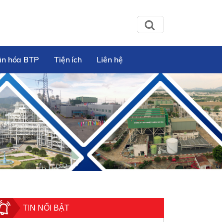
ăn hóa BTP
Tiện ích
Liên hệ
TIN NỔI BẬT