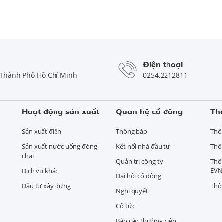
Điện thoại
Thành Phố Hồ Chí Minh
0254.2212811
Hoạt động sản xuất
Quan hệ cổ đông
Th
Sản xuất điện
Thông báo
Thô
Sản xuất nước uống đóng
Kết nối nhà đầu tư
Thô
chai
Quản trị công ty
Thô
EVN
Dịch vụ khác
Đại hội cổ đông
Đầu tư xây dựng
Thô
Nghị quyết
Cổ tức
Báo cáo thường niên