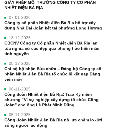
GIẤY PHÉP MÔI TRƯỜNG CÔNG TY CỔ PHẦN
NHIỆT ĐIỆN BÀ RỊA
07-01-2026
Công ty cổ phần Nhiệt điện Bà Rịa hỗ trợ xây
dựng Nhà Đại đoàn kết tại phường Long Hương
18-12-2025
CBCNV Công ty Cổ phần Nhiệt điện Bà Rịa lan
tỏa nghĩa cử cao đẹp qua phong trào hiến máu
tình nguyện
08-12-2025
Chi bộ bộ phận Sửa chữa – Đảng bộ Công ty cổ
phần Nhiệt điện Bà Rịa tổ chức lễ kết nạp Đảng
viên mới
06-11-2025
Công đoàn Nhiệt điện Bà Rịa: Trao Kỷ niệm
chương “Vì sự nghiệp xây dựng tổ chức Công
đoàn” cho ông Lê Phát Minh Dũng
05-11-2025
Công đoàn Nhiệt điện Bà Rịa nỗ lực chăm lo đời
sống người lao động